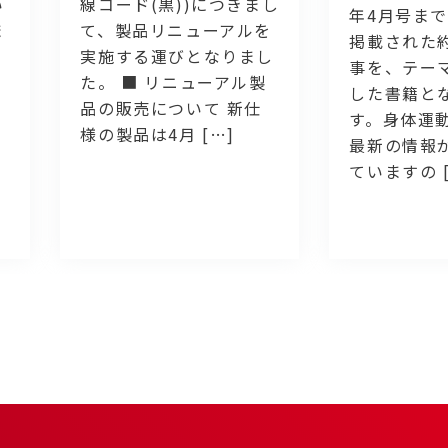
い
線コード(黒))につきまし
年4月号まで
ま
て、製品リニューアルを
掲載された約
実施する運びとなりまし
事を、テー
た。 ■ リニューアル製
した書籍と
品の販売について 新仕
す。身体運
様の製品は4月 […]
最新の情報
ていますの [