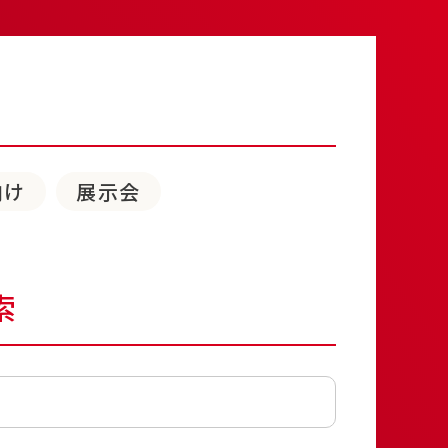
向け
展示会
索