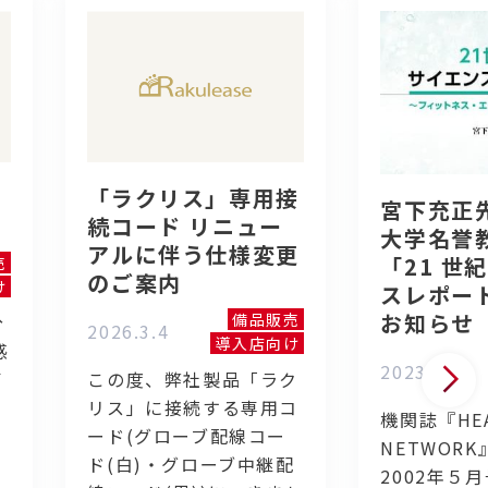
「ラクリス」専用接
宮下充正
続コード リニュー
大学名誉
アルに伴う仕様変更
「21 世
売
のご案内
け
スレポー
お知らせ
備品販売
分
2026.3.4
導入店向け
感
2023.7.19
イ
この度、弊社製品「ラク
リス」に接続する専用コ
機関誌『HEA
ード(グローブ配線コー
NETWOR
く
ド(白)・グローブ中継配
2002年５月