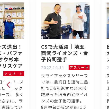
ーズ進出！
CSで大活躍｜埼玉
ス・バファ
西武ライオンズ・金
オウ杉本
子侑司選手
クリスケア
2022.10.11
2
アスリート
アスリート
クライマックスシリーズ
日本シリーズ
では、最終日も適時二塁
したオリック
打で1点を返すなど大活
ーズ。 多く
躍だった埼玉西武ライオ
なさまに、ラ
ンズの金子侑司選手。
を実践してい
8月中旬から定期的にラ