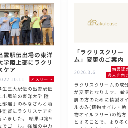
「ラクリスクリー
出雲駅伝出場の東洋
ム」変更のご案内
大学陸上部にラクリ
スケア
備品販
2026.3.6
導入店向
022.10.11
アスリート
ラクリスクリームの成
学生三大駅伝の出雲駅伝
が変更となります。 敏
に出場前の東洋大学 陸
肌の方のために精製オ
上部選手のみなさんと酒
ルのみ(植物オイル・動
井監督にラクリスケアを
物オイルフリー)の処方
行いました。 結果は第9
とすることで、より多
位でゴール。強風の中力