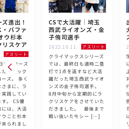
ーズ進出！
CSで大活躍｜埼玉
ス・バファ
西武ライオンズ・金
オウ杉本
子侑司選手
クリスケア
2022.10.11
2
アスリート
アスリート
クライマックスシリーズ
日本シリーズ
では、最終日も適時二塁
したオリック
打で1点を返すなど大活
ーズ。 多く
躍だった埼玉西武ライオ
なさまに、ラ
ンズの金子侑司選手。
を実践してい
8月中旬から定期的にラ
す。 CS優
クリスケアをさせていた
日には、大活
だきました。 最後まで
オウこと杉本
戦い抜いた今シー […]
が来られまし