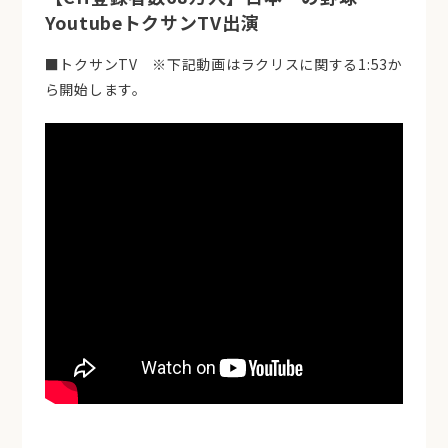
YoutubeトクサンTV出演
■トクサンTV ※下記動画はラクリスに関する1:53か
ら開始します。