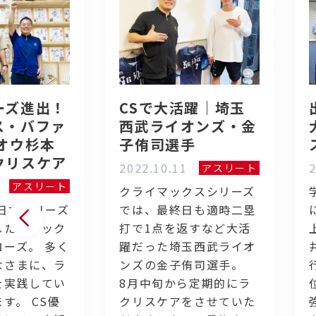
ーズ進出！
CSで大活躍｜埼玉
ス・バファ
西武ライオンズ・金
オウ杉本
子侑司選手
クリスケア
2022.10.11
2
アスリート
アスリート
クライマックスシリーズ
日本シリーズ
では、最終日も適時二塁
したオリック
打で1点を返すなど大活
ーズ。 多く
躍だった埼玉西武ライオ
なさまに、ラ
ンズの金子侑司選手。
を実践してい
8月中旬から定期的にラ
す。 CS優
クリスケアをさせていた