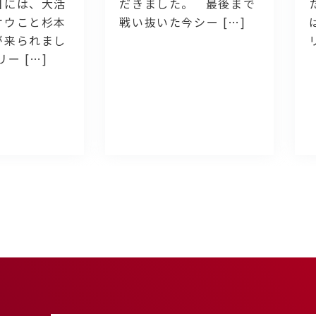
日には、大活
だきました。 最後まで
オウこと杉本
戦い抜いた今シー […]
が来られまし
ー […]