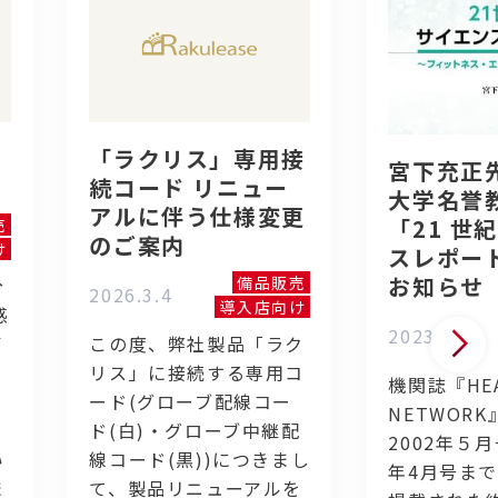
「ラクリス」専用接
宮下充正
続コード リニュー
大学名誉
アルに伴う仕様変更
「21 世
売
のご案内
け
スレポー
お知らせ
備品販売
分
2026.3.4
導入店向け
感
2023.7.19
イ
この度、弊社製品「ラク
リス」に接続する専用コ
機関誌『HEA
ード(グローブ配線コー
NETWOR
く
ド(白)・グローブ中継配
2002年５月
い
線コード(黒))につきまし
年4月号まで
ま
て、製品リニューアルを