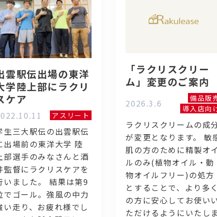
「ラクリスクリー
出雲駅伝出場の東洋
ム」変更のご案内
大学陸上部にラクリ
スケア
備品販
2026.3.6
導入店向
022.10.11
アスリート
ラクリスクリームの成
学生三大駅伝の出雲駅伝
が変更となります。 敏
に出場前の東洋大学 陸
肌の方のために精製オ
上部選手のみなさんと酒
ルのみ(植物オイル・動
井監督にラクリスケアを
物オイルフリー)の処方
行いました。 結果は第9
とすることで、より多
位でゴール。強風の中力
の方に安心してお使い
強い走り、お疲れ様でし
ただけるようにいたし