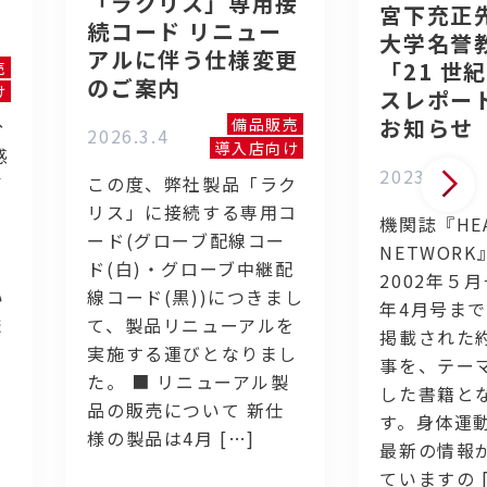
「ラクリス」専用接
宮下充正
続コード リニュー
大学名誉
アルに伴う仕様変更
「21 世
売
のご案内
け
スレポー
お知らせ
備品販売
分
2026.3.4
導入店向け
感
2023.7.19
イ
この度、弊社製品「ラク
リス」に接続する専用コ
機関誌『HEA
ード(グローブ配線コー
NETWOR
く
ド(白)・グローブ中継配
2002年５月
い
線コード(黒))につきまし
年4月号まで
ま
て、製品リニューアルを
掲載された約
実施する運びとなりまし
事を、テー
た。 ■ リニューアル製
した書籍と
品の販売について 新仕
す。身体運
様の製品は4月 […]
最新の情報
ていますの [