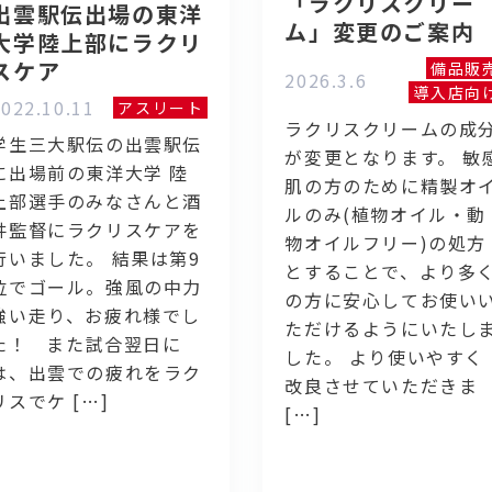
「ラクリスクリー
出雲駅伝出場の東洋
ム」変更のご案内
大学陸上部にラクリ
スケア
備品販
2026.3.6
導入店向
022.10.11
アスリート
ラクリスクリームの成
学生三大駅伝の出雲駅伝
が変更となります。 敏
に出場前の東洋大学 陸
肌の方のために精製オ
上部選手のみなさんと酒
ルのみ(植物オイル・動
井監督にラクリスケアを
物オイルフリー)の処方
行いました。 結果は第9
とすることで、より多
位でゴール。強風の中力
の方に安心してお使い
強い走り、お疲れ様でし
ただけるようにいたし
た！ また試合翌日に
した。 より使いやすく
は、出雲での疲れをラク
改良させていただきま
リスでケ […]
[…]