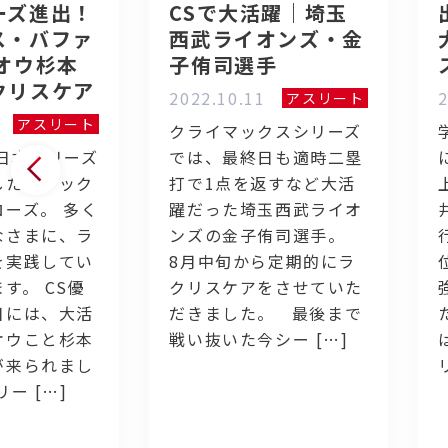
ーズ進出！
CSで大活躍｜埼玉
ス・バファ
西武ライオンズ・金
オウ杉本
子侑司選手
クリスケア
2022.10.11
2
アスリート
アスリート
クライマックスシリーズ
日本シリーズ
では、最終日も適時二塁
したオリック
打で1点を返すなど大活
ーズ。 多く
躍だった埼玉西武ライオ
なさまに、ラ
ンズの金子侑司選手。
を実践してい
8月中旬から定期的にラ
す。 CS優
クリスケアをさせていた
日には、大活
だきました。 最後まで
オウこと杉本
戦い抜いた今シー […]
が来られまし
ー […]