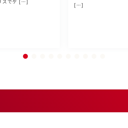
リスでケ […]
[…]