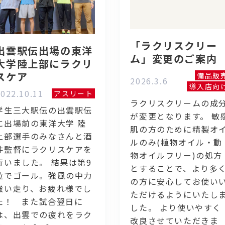
「ラクリスクリー
出雲駅伝出場の東洋
ム」変更のご案内
大学陸上部にラクリ
スケア
備品販
2026.3.6
導入店向
022.10.11
アスリート
ラクリスクリームの成
学生三大駅伝の出雲駅伝
が変更となります。 敏
に出場前の東洋大学 陸
肌の方のために精製オ
上部選手のみなさんと酒
ルのみ(植物オイル・動
井監督にラクリスケアを
物オイルフリー)の処方
行いました。 結果は第9
とすることで、より多
位でゴール。強風の中力
の方に安心してお使い
強い走り、お疲れ様でし
ただけるようにいたし
た！ また試合翌日に
した。 より使いやすく
は、出雲での疲れをラク
改良させていただきま