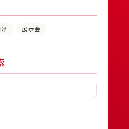
向け
展示会
索