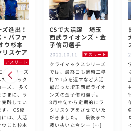
ーズ進出！
CSで大活躍｜埼玉
ス・バファ
西武ライオンズ・金
オウ杉本
子侑司選手
クリスケア
2022.10.11
2
アスリート
アスリート
クライマックスシリーズ
日本シリーズ
では、最終日も適時二塁
したオリック
打で1点を返すなど大活
ーズ。 多く
躍だった埼玉西武ライオ
なさまに、ラ
ンズの金子侑司選手。
を実践してい
8月中旬から定期的にラ
す。 CS優
クリスケアをさせていた
日には、大活
だきました。 最後まで
オウこと杉本
戦い抜いた今シー […]