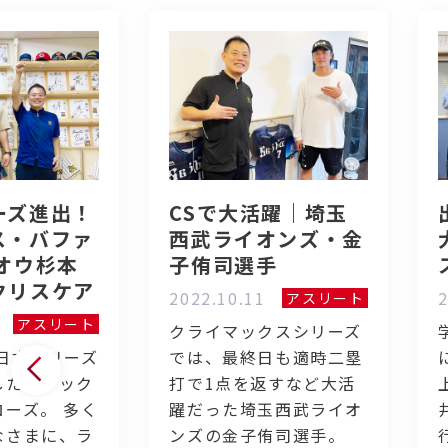
ーズ進出！
CSで大活躍｜埼玉
ス・バファ
西武ライオンズ・金
オウ杉本
子侑司選手
クリスケア
2022.10.11
2
アスリート
アスリート
クライマックスシリーズ
日本シリーズ
では、最終日も適時二塁
したオリック
打で1点を返すなど大活
ーズ。 多く
躍だった埼玉西武ライオ
なさまに、ラ
ンズの金子侑司選手。