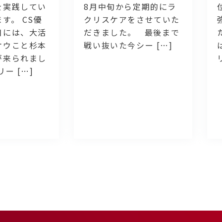
を実践してい
8月中旬から定期的にラ
す。 CS優
クリスケアをさせていた
日には、大活
だきました。 最後まで
オウこと杉本
戦い抜いた今シー […]
が来られまし
ー […]