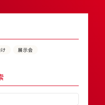
向け
展示会
索