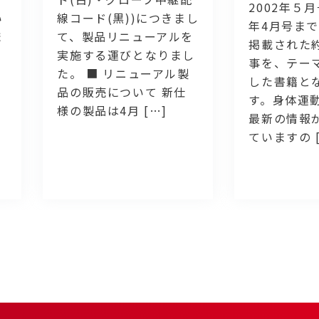
2002年５月
い
線コード(黒))につきまし
年4月号まで
ま
て、製品リニューアルを
掲載された約
実施する運びとなりまし
事を、テー
た。 ■ リニューアル製
した書籍と
品の販売について 新仕
す。身体運
様の製品は4月 […]
最新の情報
ていますの [