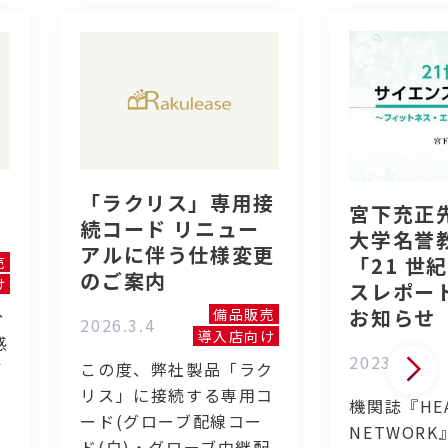
「ラクリス」専用接
宮下充正
続コード リニュー
大学名誉
アルに伴う仕様変更
「21 世
売
のご案内
け
スレポー
お知らせ
備品販売
分
2026.3.4
導入店向け
感
2023.7.19
イ
この度、弊社製品「ラク
リス」に接続する専用コ
機関誌『HEA
ード(グローブ配線コー
NETWOR
く
ド(白)・グローブ中継配