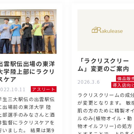
「ラクリスクリー
出雲駅伝出場の東洋
ム」変更のご案内
大学陸上部にラクリ
スケア
備品販
2026.3.6
導入店向
022.10.11
アスリート
ラクリスクリームの成
学生三大駅伝の出雲駅伝
が変更となります。 敏
に出場前の東洋大学 陸
肌の方のために精製オ
上部選手のみなさんと酒
ルのみ(植物オイル・動
井監督にラクリスケアを
物オイルフリー)の処方
行いました。 結果は第9
とすることで、より多